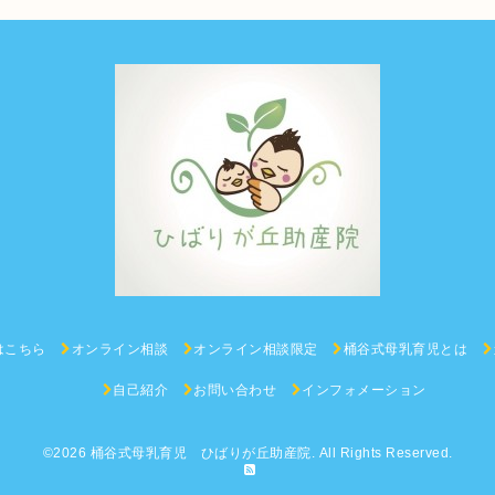
はこちら
オンライン相談
オンライン相談限定
桶谷式母乳育児とは
自己紹介
お問い合わせ
インフォメーション
©2026
桶谷式母乳育児 ひばりが丘助産院
. All Rights Reserved.