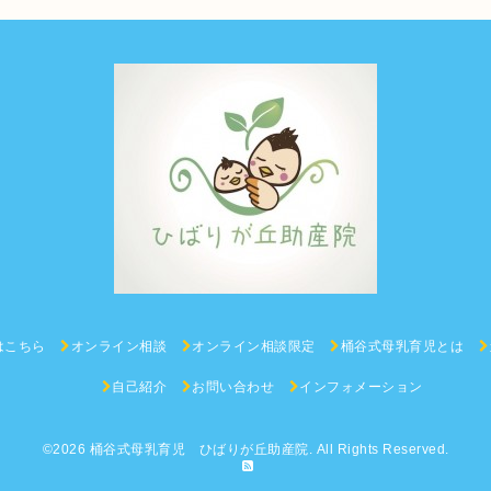
はこちら
オンライン相談
オンライン相談限定
桶谷式母乳育児とは
自己紹介
お問い合わせ
インフォメーション
©2026
桶谷式母乳育児 ひばりが丘助産院
. All Rights Reserved.