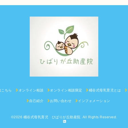
はこちら
オンライン相談
オンライン相談限定
桶谷式母乳育児とは
自己紹介
お問い合わせ
インフォメーション
©2026
桶谷式母乳育児 ひばりが丘助産院
. All Rights Reserved.