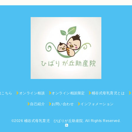
はこちら
オンライン相談
オンライン相談限定
桶谷式母乳育児とは
自己紹介
お問い合わせ
インフォメーション
©2026
桶谷式母乳育児 ひばりが丘助産院
. All Rights Reserved.