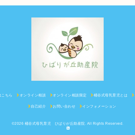
はこちら
オンライン相談
オンライン相談限定
桶谷式母乳育児とは
自己紹介
お問い合わせ
インフォメーション
©2026
桶谷式母乳育児 ひばりが丘助産院
. All Rights Reserved.