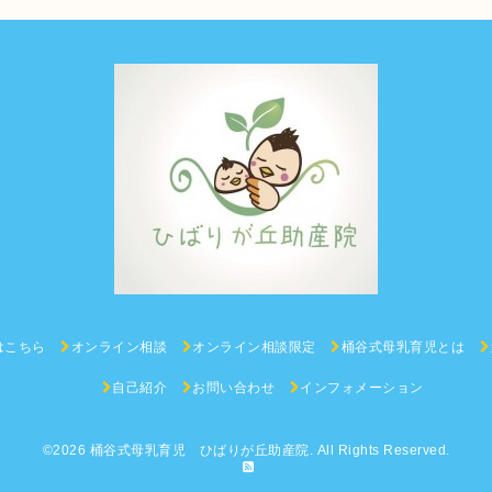
はこちら
オンライン相談
オンライン相談限定
桶谷式母乳育児とは
自己紹介
お問い合わせ
インフォメーション
©2026
桶谷式母乳育児 ひばりが丘助産院
. All Rights Reserved.