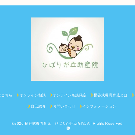
はこちら
オンライン相談
オンライン相談限定
桶谷式母乳育児とは
自己紹介
お問い合わせ
インフォメーション
©2026
桶谷式母乳育児 ひばりが丘助産院
. All Rights Reserved.