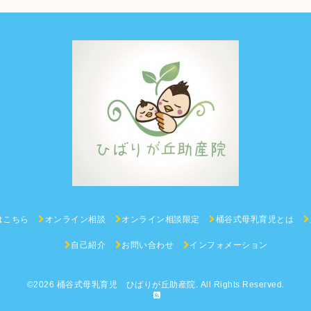
はこちら
オンライン相談
オンライン相談限定
桶谷式母乳育児とは
自己紹介
お問い合わせ
インフォメーション
©2026
桶谷式母乳育児 ひばりが丘助産院
. All Rights Reserved.