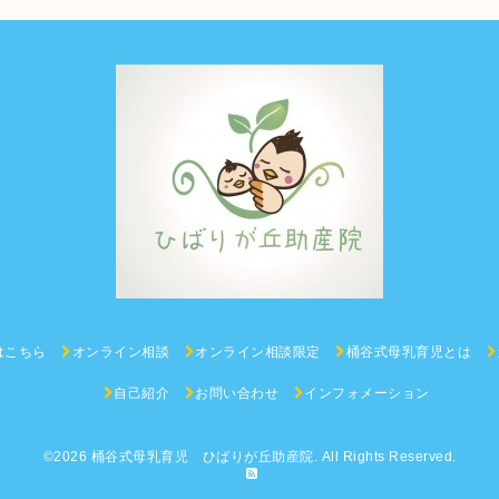
はこちら
オンライン相談
オンライン相談限定
桶谷式母乳育児とは
自己紹介
お問い合わせ
インフォメーション
©2026
桶谷式母乳育児 ひばりが丘助産院
. All Rights Reserved.