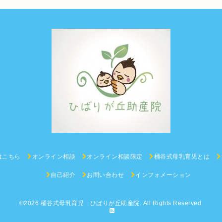
はこちら
オンライン相談
オンライン相談限定
桶谷式母乳育児とは
自己紹介
お問い合わせ
インフォメーション
©2026
桶谷式母乳育児 ひばりが丘助産院
. All Rights Reserved.